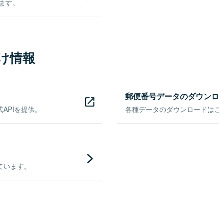
きます。
け情報
郵便番号データのダウンロ
APIを提供。
各種データのダウンロードはこち
ています。