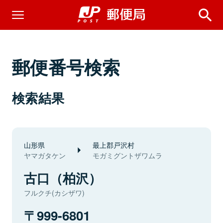
郵便番号検索
検索結果
山形県
最上郡戸沢村
ヤマガタケン
モガミグントザワムラ
古口（柏沢）
フルクチ(カシザワ)
999-6801