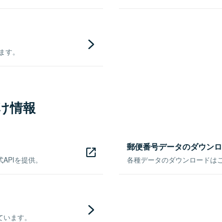
きます。
け情報
郵便番号データのダウンロ
APIを提供。
各種データのダウンロードはこち
ています。