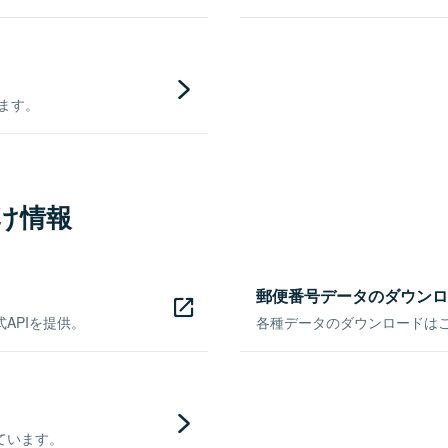
きます。
け情報
郵便番号データのダウンロ
APIを提供。
各種データのダウンロードはこち
ています。