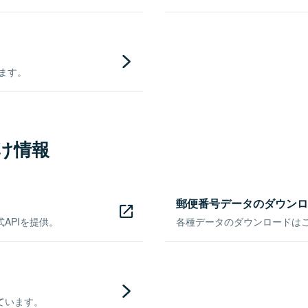
きます。
け情報
郵便番号データのダウンロ
APIを提供。
各種データのダウンロードはこち
ています。