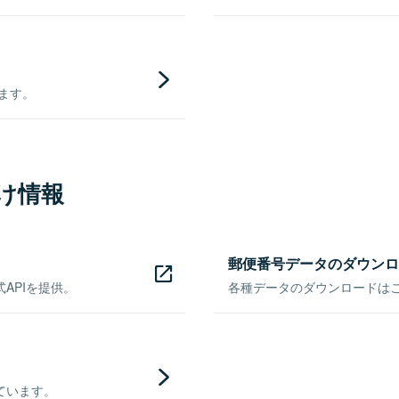
きます。
け情報
郵便番号データのダウンロ
APIを提供。
各種データのダウンロードはこち
ています。