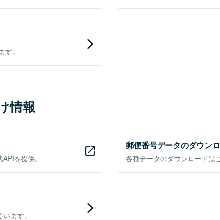
きます。
け情報
郵便番号データのダウンロ
APIを提供。
各種データのダウンロードはこち
ています。