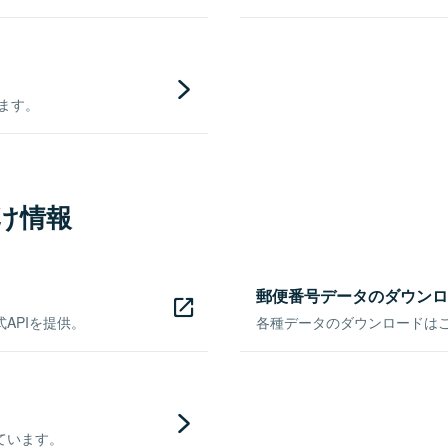
きます。
け情報
郵便番号データのダウンロ
APIを提供。
各種データのダウンロードはこち
ています。