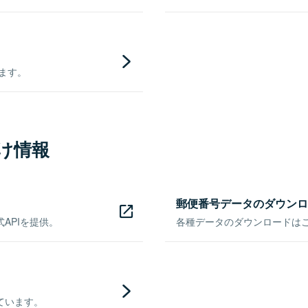
きます。
け情報
郵便番号データのダウンロ
APIを提供。
各種データのダウンロードはこち
ています。