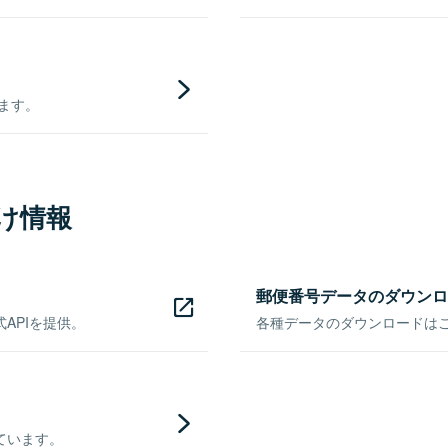
きます。
け情報
郵便番号データのダウンロ
APIを提供。
各種データのダウンロードはこち
ています。