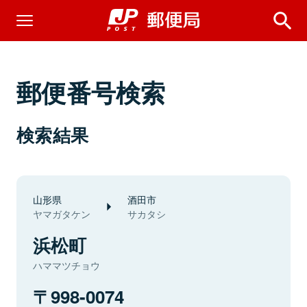
郵便番号検索
検索結果
山形県
酒田市
ヤマガタケン
サカタシ
浜松町
ハママツチョウ
998-0074