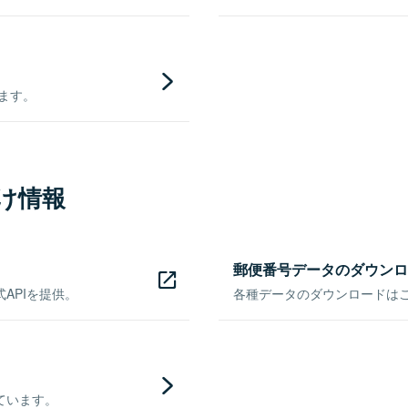
きます。
け情報
郵便番号データのダウンロ
APIを提供。
各種データのダウンロードはこち
ています。