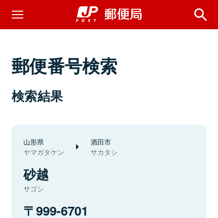
郵便番号検索
検索結果
山形県
酒田市
ヤマガタケン
サカタシ
砂越
サゴシ
999-6701