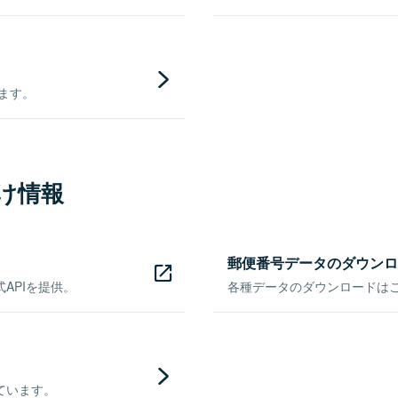
きます。
け情報
郵便番号データのダウンロ
APIを提供。
各種データのダウンロードはこち
ています。