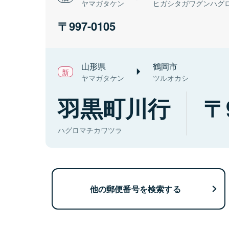
ヤマガタケン
ヒガシタガワグンハグ
997-0105
山形県
鶴岡市
ヤマガタケン
ツルオカシ
羽黒町川行
ハグロマチカワツラ
他の郵便番号を検索する