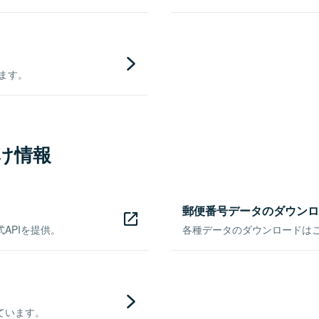
きます。
け情報
郵便番号データのダウンロ
APIを提供。
各種データのダウンロードはこち
ています。