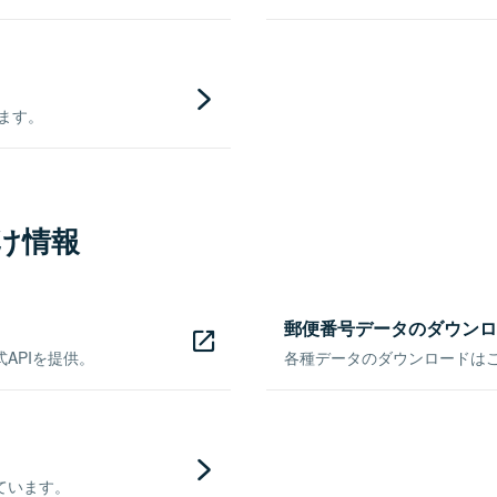
きます。
け情報
郵便番号データのダウンロ
APIを提供。
各種データのダウンロードはこち
ています。