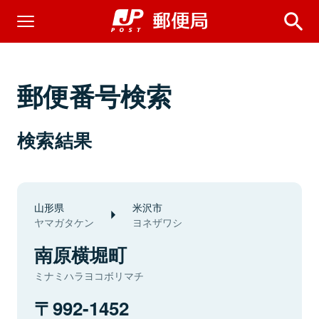
郵便番号検索
検索結果
山形県
米沢市
ヤマガタケン
ヨネザワシ
南原横堀町
ミナミハラヨコボリマチ
992-1452