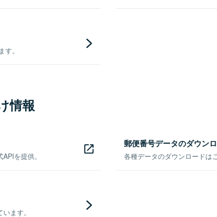
きます。
け情報
郵便番号データのダウンロ
APIを提供。
各種データのダウンロードはこち
ています。