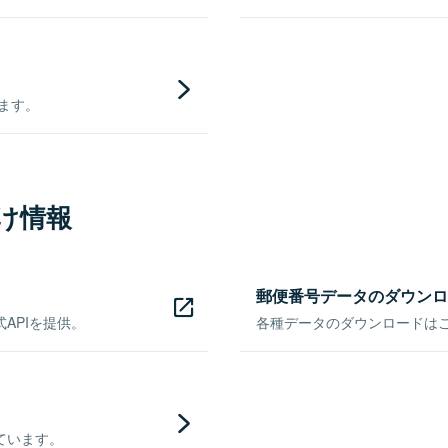
きます。
け情報
郵便番号データのダウンロ
APIを提供。
各種データのダウンロードはこち
ています。