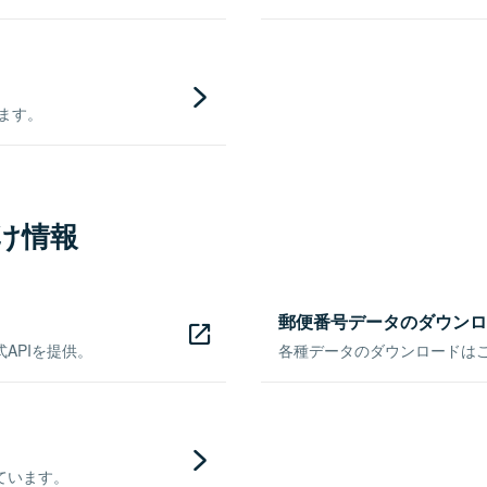
きます。
け情報
郵便番号データのダウンロ
APIを提供。
各種データのダウンロードはこち
ています。