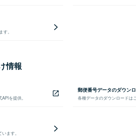
きます。
け情報
郵便番号データのダウンロ
APIを提供。
各種データのダウンロードはこち
ています。