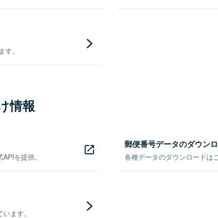
きます。
け情報
郵便番号データのダウンロ
APIを提供。
各種データのダウンロードはこち
ています。