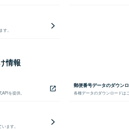
きます。
け情報
郵便番号データのダウンロ
APIを提供。
各種データのダウンロードはこち
ています。