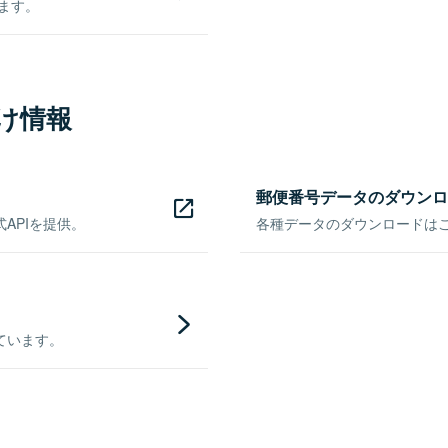
きます。
け情報
郵便番号データのダウンロ
APIを提供。
各種データのダウンロードはこち
ています。