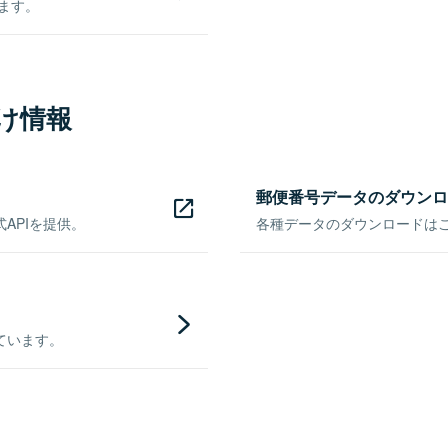
きます。
け情報
郵便番号データのダウンロ
APIを提供。
各種データのダウンロードはこち
ています。