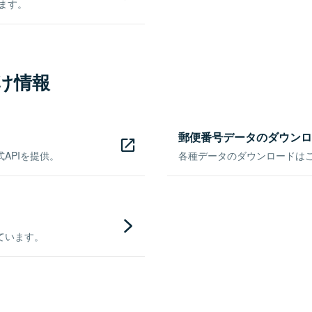
きます。
け情報
郵便番号データのダウンロ
APIを提供。
各種データのダウンロードはこち
ています。