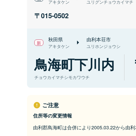
アキタケン
ユリグンチョウカイマチ
015-0502
秋田県
由利本荘市
アキタケン
ユリホンジョウシ
鳥海町下川内
チョウカイマチシモカワウチ
ご注意
住所等の変更情報
由利郡鳥海町は合併により2005.03.22から