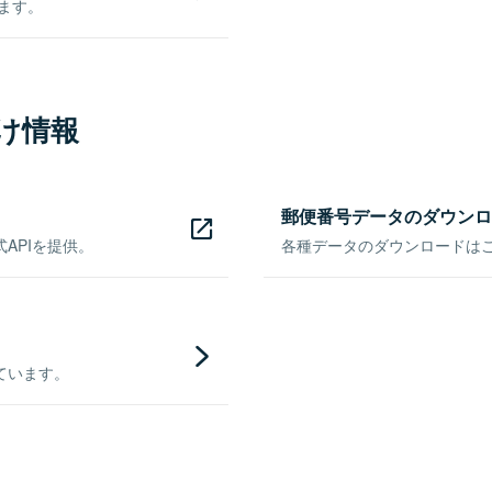
きます。
け情報
郵便番号データのダウンロ
APIを提供。
各種データのダウンロードはこち
ています。