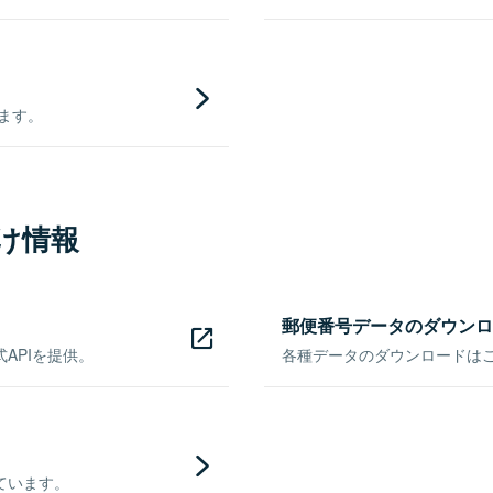
きます。
け情報
郵便番号データのダウンロ
APIを提供。
各種データのダウンロードはこち
ています。