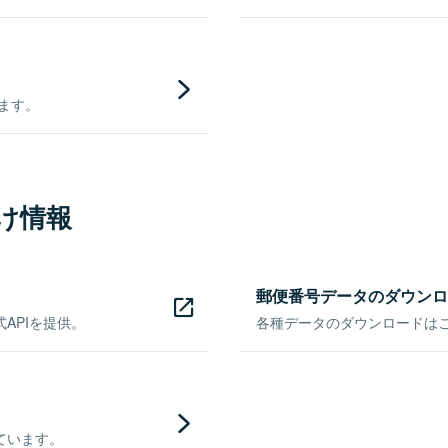
きます。
け情報
郵便番号データのダウンロ
APIを提供。
各種データのダウンロードはこち
ています。