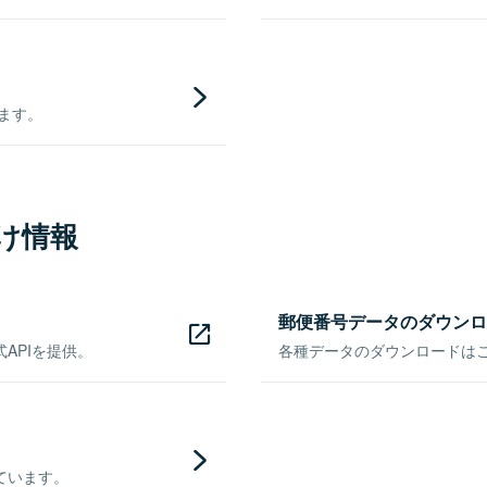
きます。
け情報
郵便番号データのダウンロ
APIを提供。
各種データのダウンロードはこち
ています。