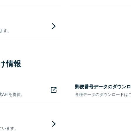
きます。
け情報
郵便番号データのダウンロ
APIを提供。
各種データのダウンロードはこち
ています。