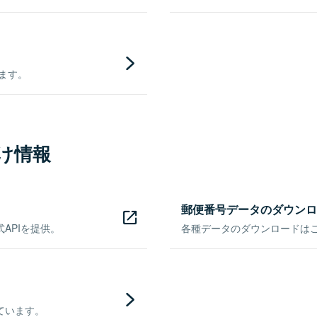
きます。
け情報
郵便番号データのダウンロ
APIを提供。
各種データのダウンロードはこち
ています。