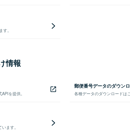
きます。
け情報
郵便番号データのダウンロ
APIを提供。
各種データのダウンロードはこち
ています。