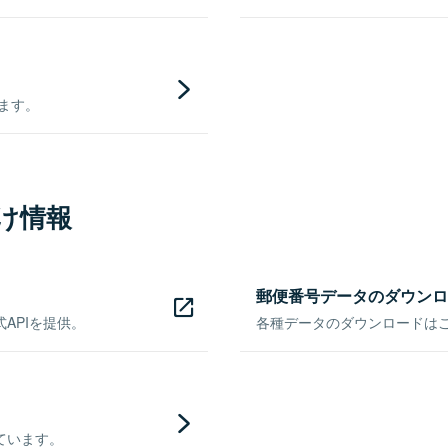
きます。
け情報
郵便番号データのダウンロ
APIを提供。
各種データのダウンロードはこち
ています。