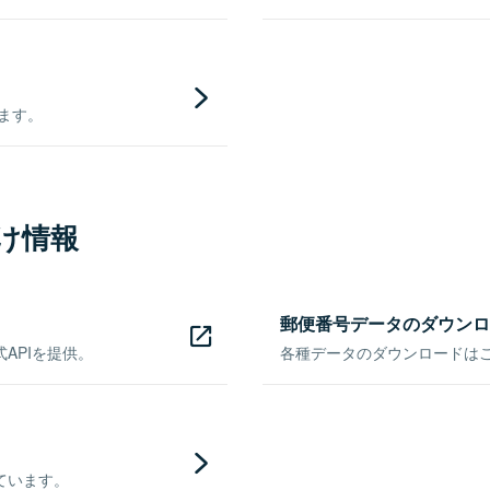
きます。
け情報
郵便番号データのダウンロ
APIを提供。
各種データのダウンロードはこち
ています。