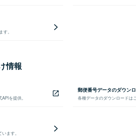
きます。
け情報
郵便番号データのダウンロ
APIを提供。
各種データのダウンロードはこち
ています。