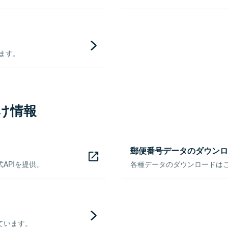
きます。
け情報
郵便番号データのダウンロ
APIを提供。
各種データのダウンロードはこち
ています。