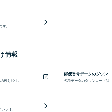
きます。
け情報
郵便番号データのダウンロ
APIを提供。
各種データのダウンロードはこち
ています。