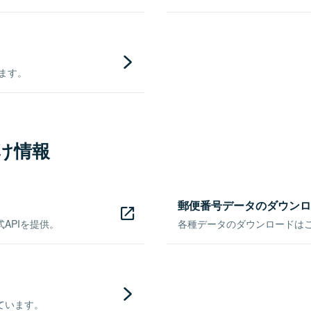
きます。
け情報
郵便番号データのダウンロ
APIを提供。
各種データのダウンロードはこち
ています。