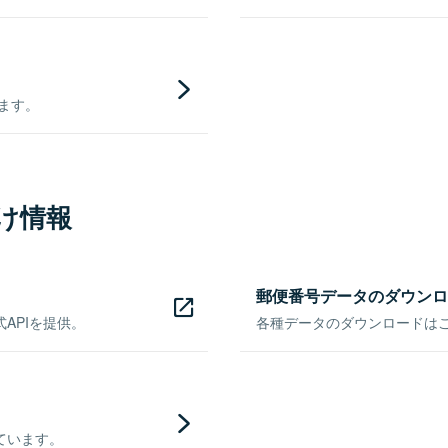
きます。
け情報
郵便番号データのダウンロ
APIを提供。
各種データのダウンロードはこち
ています。