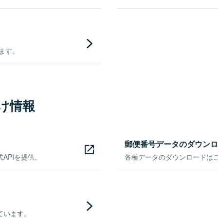
きます。
け情報
郵便番号データのダウンロ
APIを提供。
各種データのダウンロードはこち
ています。