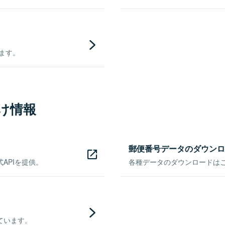
きます。
け情報
郵便番号データのダウンロ
APIを提供。
各種データのダウンロードはこち
ています。