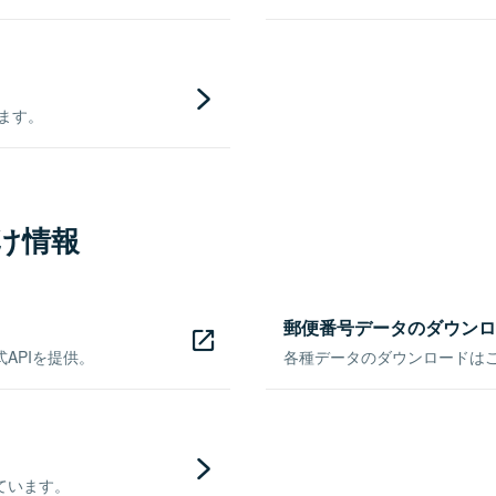
きます。
け情報
郵便番号データのダウンロ
APIを提供。
各種データのダウンロードはこち
ています。