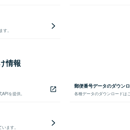
きます。
け情報
郵便番号データのダウンロ
APIを提供。
各種データのダウンロードはこち
ています。