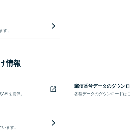
きます。
け情報
郵便番号データのダウンロ
APIを提供。
各種データのダウンロードはこち
ています。