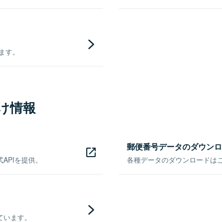
きます。
け情報
郵便番号データのダウンロ
APIを提供。
各種データのダウンロードはこち
ています。