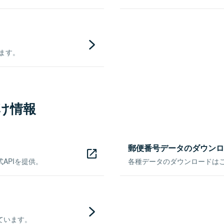
きます。
け情報
郵便番号データのダウンロ
APIを提供。
各種データのダウンロードはこち
ています。