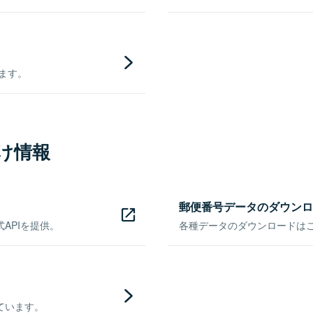
きます。
け情報
郵便番号データのダウンロ
APIを提供。
各種データのダウンロードはこち
ています。