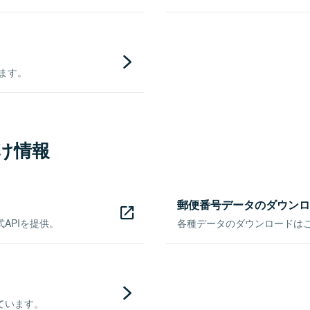
きます。
け情報
郵便番号データのダウンロ
APIを提供。
各種データのダウンロードはこち
ています。